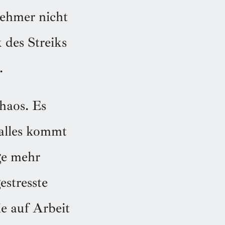
nehmer nicht
 des Streiks
.
haos. Es
 alles kommt
ge mehr
estresste
e auf Arbeit