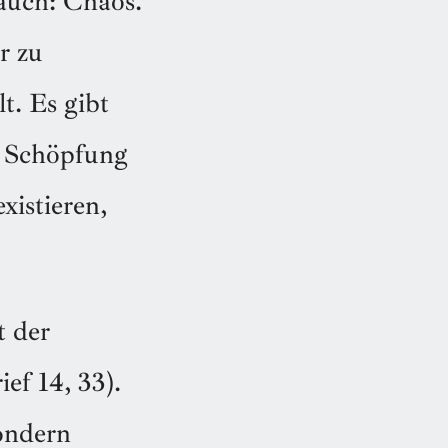
 auch: Chaos.
r zu
t. Es gibt
s Schöpfung
xistieren,
t der
ef 14, 33).
sondern