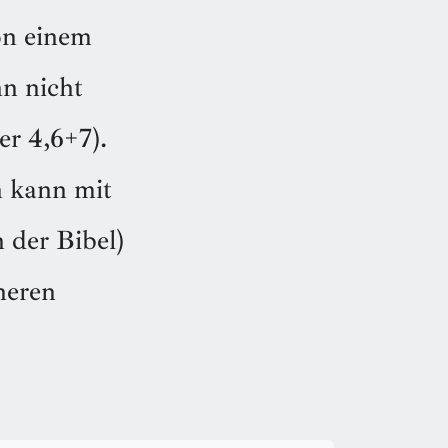
von einem
n nicht
er 4,6+7).
n kann mit
 der Bibel)
neren