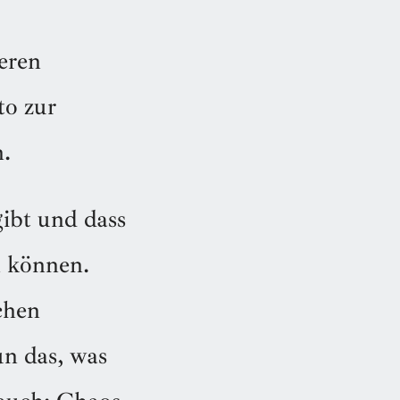
eren
to zur
.
gibt und dass
n können.
chen
un das, was